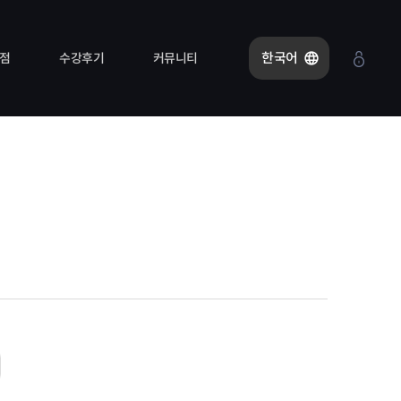
한국어
점
수강후기
커뮤니티
rint
공지사항
레퍼런스
1:1 상담
FAQ