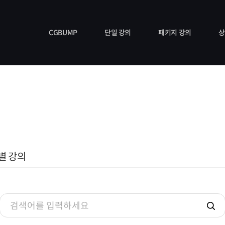
CGBUMP
단일 강의
패키지 강의
상
경력
전체 강의
전체 강의
3D P
발표/저서
기본 강의
패키지 강의
리마인드
종합 강의
Helper
특별 강의
디스코드
환불규정
별 강의